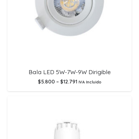
Bala LED 5W-7W-9W Dirigible
$
5.800
–
$
12.791
IVA Incluido