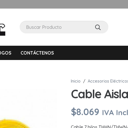
OGOS
CONTÁCTENOS
Inicio
/
Accesorios Eléctrico
Cable Aisl
$
8.069
IVA Inc
Cable 7 hilos THHN/THWN-