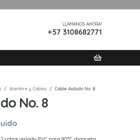
LLÁMANOS AHORA!
+57 3108682771
s
/
Alambre y Cables
/
Cable Aislado No. 8
ado No. 8
luido
2 cobre aislado PVC para 90°C chaqueta