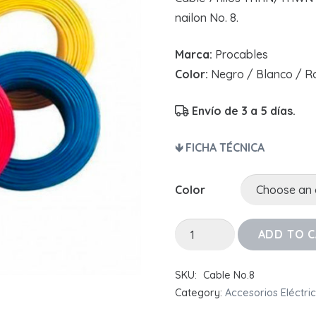
nailon No. 8.
Marca:
Procables
Color:
Negro / Blanco / Ro
Envío de 3 a 5 días.
🡻 FICHA TÉCNICA
Color
Cable
ADD TO 
Aislado
No.
SKU:
Cable No.8
8
Category:
Accesorios Eléctri
quantity