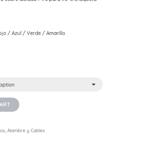
jo / Azul / Verde / Amarillo
CART
cos
,
Alambre y Cables