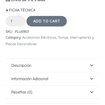
🡻 FICHA TÉCNICA
Interruptor
ADD TO CART
Sencillo
SKU:
PLU61801
PLURA
Category:
Accesorios Eléctricos
,
Tomas, Interruptores y
Negro
Placas Decorativas
quantity
Descripción
Información Adicional
Reseñas (0)