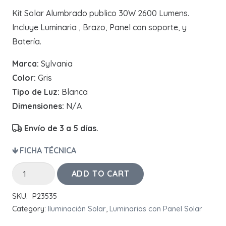
Kit Solar Alumbrado publico 30W 2600 Lumens.
Incluye Luminaria , Brazo, Panel con soporte, y
Batería.
Marca:
Sylvania
Color:
Gris
Tipo de Luz:
Blanca
Dimensiones:
N/A
Envío de 3 a 5 días.
🡻 FICHA TÉCNICA
KIT
ADD TO CART
Solar
SKU:
P23535
30W
Category:
Iluminación Solar
,
Luminarias con Panel Solar
quantity