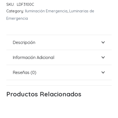
SKU:
LDF3100C
Emergencia
Category:
Iluminación Emergencia
,
Luminarias de
DIANA
Emergencia
FLAT
100
Lumens
quantity
Descripción
Información Adicional
Reseñas (0)
Productos Relacionados