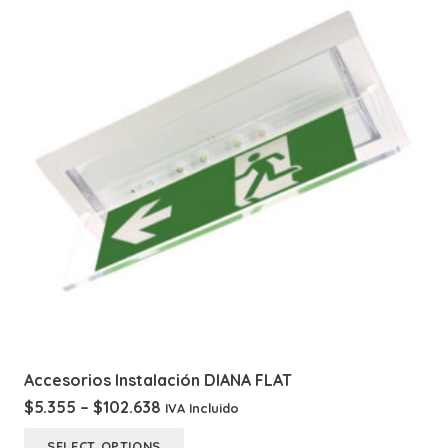
Accesorios Instalación DIANA FLAT
$
5.355
–
$
102.638
IVA Incluido
This
SELECT OPTIONS