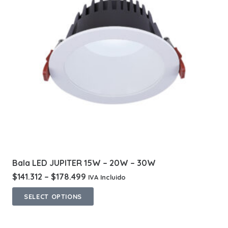
Bala LED JUPITER 15W – 20W – 30W
$
141.312
–
$
178.499
IVA Incluido
This
SELECT OPTIONS
product
has