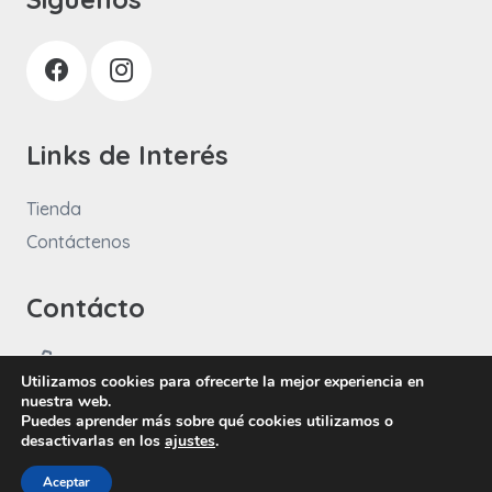
Links de Interés
Tienda
Contáctenos
Contácto
+57 3108682771
Utilizamos cookies para ofrecerte la mejor experiencia en
info@idtelectric.com.co
nuestra web.
Puedes aprender más sobre qué cookies utilizamos o
desactivarlas en los
ajustes
.
Políticas de tratamiento de datos personales
|
Política de
Aceptar