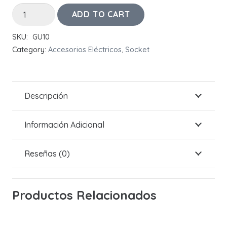
Socket
ADD TO CART
GU10
SKU:
GU10
quantity
Category:
Accesorios Eléctricos
,
Socket
Descripción
Información Adicional
Reseñas (0)
Productos Relacionados