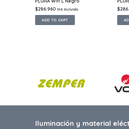
PLURA Wifi L Negro
PLUR
$
286.960
$
286
IVA Incluido
ADD TO CART
AD
Iluminación y material eléc