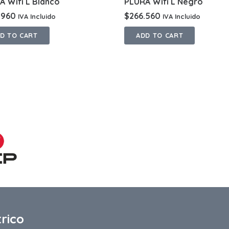
A Wifi L Blanco
PLURA Wifi L Negro
.960
$
266.560
IVA Incluido
IVA Incluido
D TO CART
ADD TO CART
trico