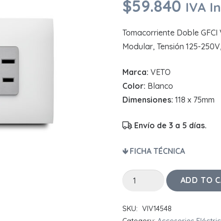
$
59.840
IVA I
Tomacorriente Doble GFCI 
Modular, Tensión 125-250V,
Marca:
VETO
Color:
Blanco
Dimensiones:
118 x 75mm
Envío de 3 a 5 días.
🡻 FICHA TÉCNICA
Tomacorriente
ADD TO 
Doble
GFCI
SKU:
VIV14548
VIVE