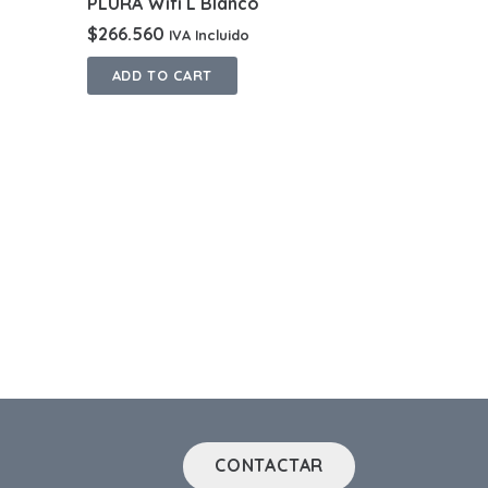
PLURA Wifi L Blanco
$
266.560
IVA Incluido
ADD TO CART
CONTACTAR