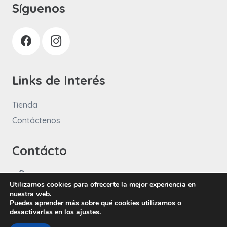
Síguenos
Links de Interés
Tienda
Contáctenos
Contácto
+57 3108682771
Utilizamos cookies para ofrecerte la mejor experiencia en
info@idtelectric.com.co
nuestra web.
Puedes aprender más sobre qué cookies utilizamos o
desactivarlas en los
ajustes
.
Políticas de tratamiento de datos personales
|
Política de