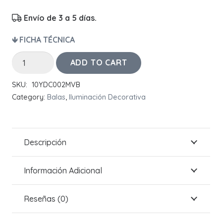
Envío de 3 a 5 días.
🡻 FICHA TÉCNICA
Bala
ADD TO CART
URANIUM
SKU:
10YDC002MVB
II
Category:
Balas
,
Iluminación Decorativa
Cuadrada
Blanca
quantity
Descripción
Información Adicional
Reseñas (0)