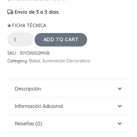
Envío de 3 a 5 días.
🡻 FICHA TÉCNICA
Bala
ADD TO CART
URANIUM
SKU:
10YDR002MVB
II
Category:
Balas
,
Iluminación Decorativa
Redonda
Blanca
quantity
Descripción
Información Adicional
Reseñas (0)