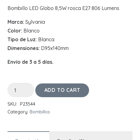
Bombillo LED Globo 8,5W rosca E27 806 Lumens
Marca:
Sylvania
Color:
Blanco
Tipo de Luz:
Blanca
Dimensiones:
D95x140mm
En
vío de 3 a 5 días.
Bombillo
ADD TO CART
LED
SKU:
P23544
Globo
Category:
Bombillos
8,5W
quantity