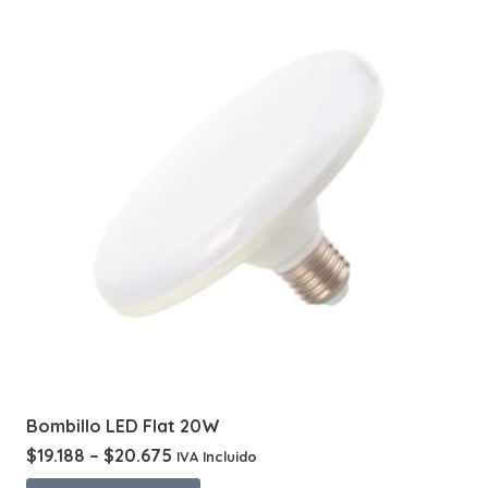
multiple
variants.
The
options
may
be
chosen
on
the
product
page
Bombillo LED Flat 20W
$
19.188
–
$
20.675
IVA Incluido