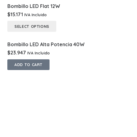
Bombillo LED Flat 12W
$
15.171
IVA Incluido
This
SELECT OPTIONS
product
has
Bombillo LED Alta Potencia 40W
multiple
$
23.947
IVA Incluido
variants.
ADD TO CART
The
options
may
be
chosen
on
the
product
page