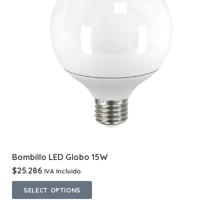
Bombillo LED Globo 15W
$
25.286
IVA Incluido
This
SELECT OPTIONS
product
has