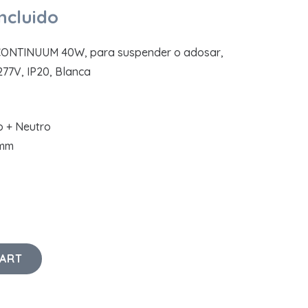
ncluido
ICONTINUUM 40W, para suspender o adosar,
77V, IP20, Blanca
 + Neutro
5mm
CART