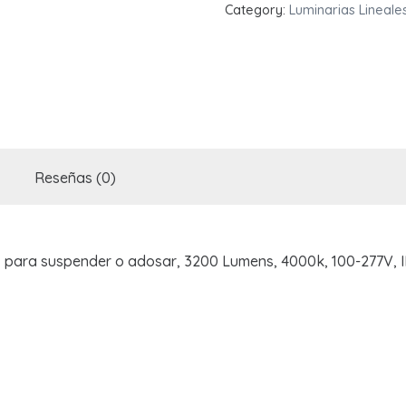
MINICONTINUUM
Category:
Luminarias Lineale
40W
quantity
Reseñas (0)
para suspender o adosar, 3200 Lumens, 4000k, 100-277V, I