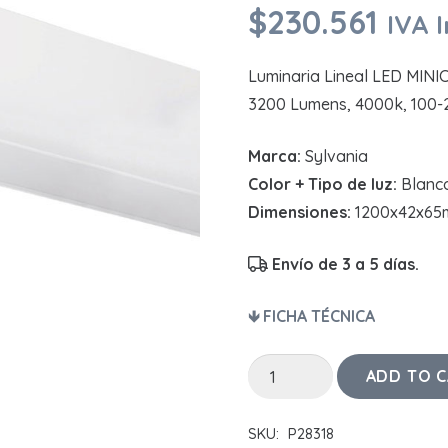
$
230.561
IVA I
Luminaria Lineal LED MIN
3200 Lumens, 4000k, 100-2
Marca:
Sylvania
Color + Tipo de luz:
Blanco
Dimensiones:
1200x42x6
Envío de 3 a 5 días.
🡻 FICHA TÉCNICA
Luminaria
ADD TO 
Lineal
LED
SKU:
P28318